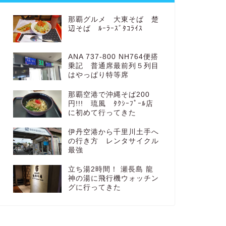
那覇グルメ 大東そば 楚
辺そば ﾙｰﾗｰｽﾞﾀｺﾗｲｽ
ANA 737-800 NH764便搭
乗記 普通席最前列５列目
はやっぱり特等席
那覇空港で沖縄そば200
円!!! 琉風 ﾀｸｼｰﾌﾟｰﾙ店
に初めて行ってきた
伊丹空港から千里川土手へ
の行き方 レンタサイクル
最強
立ち湯2時間！ 瀬長島 龍
神の湯に飛行機ウォッチン
グに行ってきた