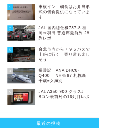
東横イン 朝食はお弁当形
1
式の個食提供になっていま
す
JAL 国内線仕様787-8 福
2
岡⇒羽田 普通席最前列 28
列レポ
台北市内から７９５バスで
3
十份に行く：寄り道も楽し
そう
搭乗記 ANA DHC8-
4
Q400 NH4867 札幌新
千歳=女満別
JAL A350-900 クラスJ
5
Bコン最前列の16列目レポ
最近の投稿