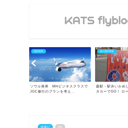
海外発券
旅の便利情報
使って繁忙期の国
ソウル発券 MHビジネスクラスで
森駅・駅弁いかめ
JGC修行のプランを考え...
タカーでGO！ ロー
搭乗記
PR