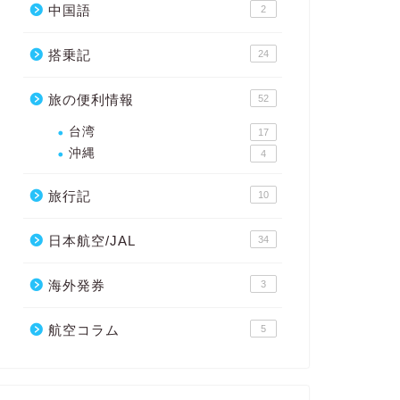
中国語
2
搭乗記
24
旅の便利情報
52
台湾
17
沖縄
4
旅行記
10
日本航空/JAL
34
海外発券
3
航空コラム
5