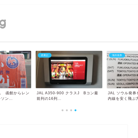
搭乗記
海外発券
し 函館からレン
JAL A350-900 クラスJ Bコン最
JAL ソウル発
ソン...
前列の16列...
内線を安く飛ぶ