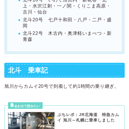
上・水沢江刺・一ノ関・くりこま高原・
古川・
仙台
北斗20号 七戸十和田・八戸・二戸・盛
岡
北斗22号 木古内・奥津軽いまべつ・新
青森
北斗 乗車記
旭川からカムイ20号で到着して約1時間の乗り継ぎ。
ぷちレポ：JR北海道 特急カム
イ 旭川～札幌に乗車しました