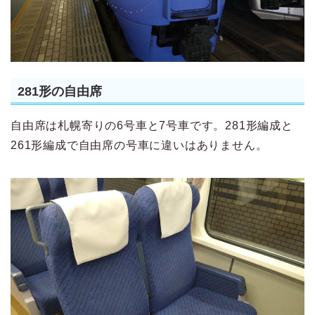
281形の自由席
自由席は札幌寄りの6号車と7号車です。281形編成と
261形編成で自由席の号車に違いはありません。