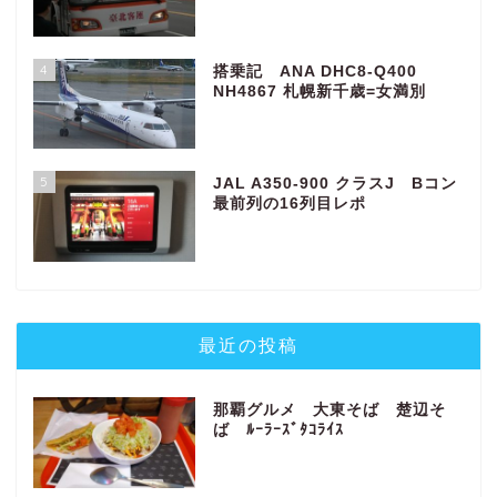
4
搭乗記 ANA DHC8-Q400
NH4867 札幌新千歳=女満別
5
JAL A350-900 クラスJ Bコン
最前列の16列目レポ
最近の投稿
那覇グルメ 大東そば 楚辺そ
ば ﾙｰﾗｰｽﾞﾀｺﾗｲｽ