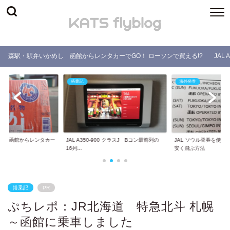
森駅・駅弁いかめし 函館からレンタカーでGO！ ローソンで買える!?
JAL
海外発券
海外発券
0 クラスJ Bコン最前列の
JAL ソウル発券を使って繁忙期の国内線を
ソウル発券 MHビジネ
安く飛ぶ方法
行のプランを考え...
搭乗記
PR
ぷちレポ：JR北海道 特急北斗 札幌
～函館に乗車しました