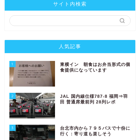
サイト内検索
人気記事
1
東横イン 朝食はお弁当形式の個
食提供になっています
2
JAL 国内線仕様787-8 福岡⇒羽
田 普通席最前列 28列レポ
3
台北市内から７９５バスで十份に
行く：寄り道も楽しそう