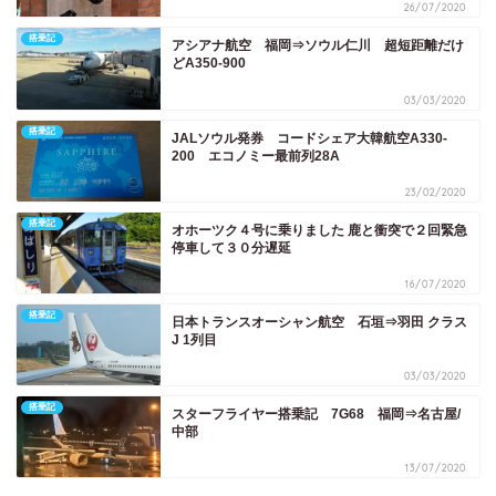
26/07/2020
搭乗記
アシアナ航空 福岡⇒ソウル仁川 超短距離だけ
どA350-900
03/03/2020
搭乗記
JALソウル発券 コードシェア大韓航空A330-
200 エコノミー最前列28A
23/02/2020
搭乗記
オホーツク４号に乗りました 鹿と衝突で２回緊急
停車して３０分遅延
16/07/2020
搭乗記
日本トランスオーシャン航空 石垣⇒羽田 クラス
J 1列目
03/03/2020
搭乗記
スターフライヤー搭乗記 7G68 福岡⇒名古屋/
中部
13/07/2020