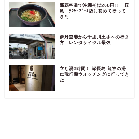
那覇空港で沖縄そば200円!!! 琉
風 ﾀｸｼｰﾌﾟｰﾙ店に初めて行って
きた
伊丹空港から千里川土手への行き
方 レンタサイクル最強
立ち湯2時間！ 瀬長島 龍神の湯
に飛行機ウォッチングに行ってき
た