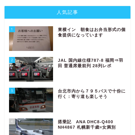
人気記事
1
東横イン 朝食はお弁当形式の個
食提供になっています
2
JAL 国内線仕様787-8 福岡⇒羽
田 普通席最前列 28列レポ
3
台北市内から７９５バスで十份に
行く：寄り道も楽しそう
4
搭乗記 ANA DHC8-Q400
NH4867 札幌新千歳=女満別