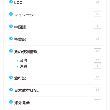
15
LCC
15
マイレージ
2
中国語
24
搭乗記
52
旅の便利情報
台湾
17
沖縄
4
10
旅行記
34
日本航空/JAL
3
海外発券