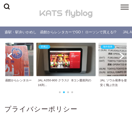
森駅・駅弁いかめし 函館からレンタカーでGO！ ローソンで買える!?
JAL
搭乗記
海外発券
し 函館からレンタカー
JAL A350-900 クラスJ Bコン最前列の
JAL ソウル発券を使
.
16列...
安く飛ぶ方法
プライバシーポリシー