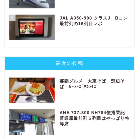
5
JAL A350-900 クラスJ Bコン
最前列の16列目レポ
最近の投稿
那覇グルメ 大東そば 楚辺そ
ば ﾙｰﾗｰｽﾞﾀｺﾗｲｽ
ANA 737-800 NH764便搭乗記
普通席最前列５列目はやっぱり特
等席