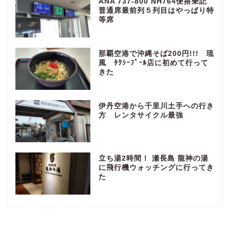
ANA 737-800 NH764便搭乗記
普通席最前列５列目はやっぱり特
等席
那覇空港で沖縄そば200円!!! 琉
風 ﾀｸｼｰﾌﾟｰﾙ店に初めて行って
きた
伊丹空港から千里川土手への行き
方 レンタサイクル最強
立ち湯2時間！ 瀬長島 龍神の湯
に飛行機ウォッチングに行ってき
た