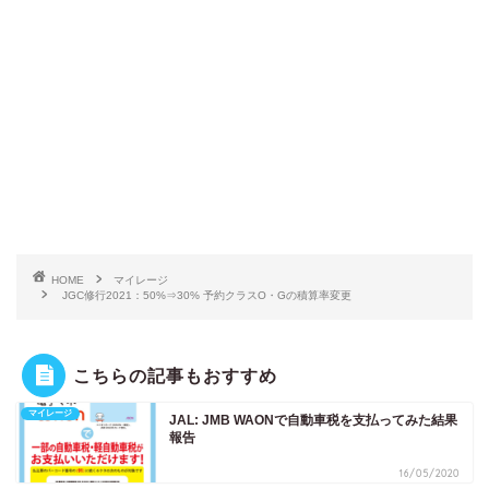
HOME
マイレージ
JGC修行2021：50%⇒30% 予約クラスO・Gの積算率変更
こちらの記事もおすすめ
マイレージ
JAL: JMB WAONで自動車税を支払ってみた結果
報告
16/05/2020