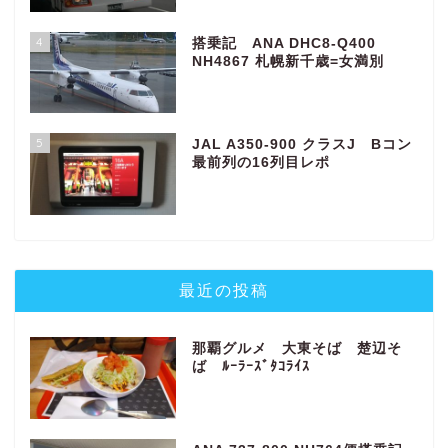
4
搭乗記 ANA DHC8-Q400
NH4867 札幌新千歳=女満別
5
JAL A350-900 クラスJ Bコン
最前列の16列目レポ
最近の投稿
那覇グルメ 大東そば 楚辺そ
ば ﾙｰﾗｰｽﾞﾀｺﾗｲｽ