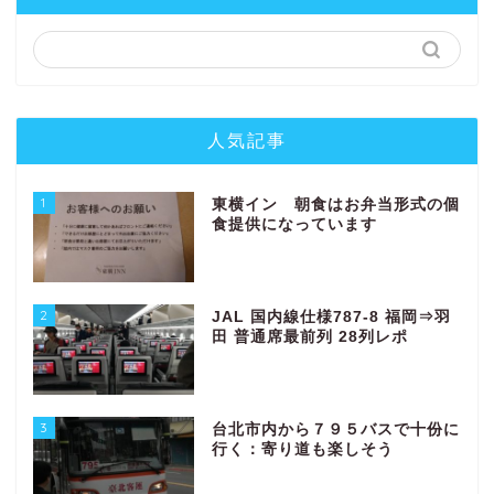
人気記事
1
東横イン 朝食はお弁当形式の個
食提供になっています
2
JAL 国内線仕様787-8 福岡⇒羽
田 普通席最前列 28列レポ
3
台北市内から７９５バスで十份に
行く：寄り道も楽しそう