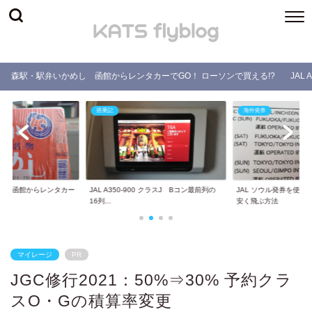
森駅・駅弁いかめし 函館からレンタカーでGO！ ローソンで買える!?
JAL
搭乗記
海外発券
し 函館からレンタカー
JAL A350-900 クラスJ Bコン最前列の
JAL ソウル発券を使
.
16列...
安く飛ぶ方法
マイレージ
PR
JGC修行2021：50%⇒30% 予約クラ
スO・Gの積算率変更