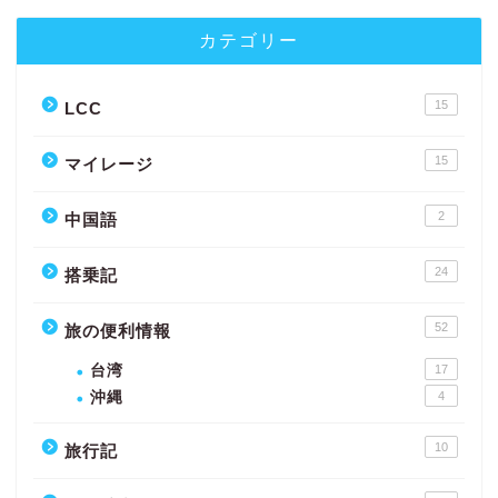
カテゴリー
15
LCC
15
マイレージ
2
中国語
24
搭乗記
52
旅の便利情報
台湾
17
沖縄
4
10
旅行記