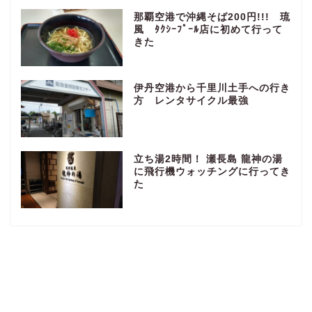
那覇空港で沖縄そば200円!!! 琉
風 ﾀｸｼｰﾌﾟｰﾙ店に初めて行って
きた
伊丹空港から千里川土手への行き
方 レンタサイクル最強
立ち湯2時間！ 瀬長島 龍神の湯
に飛行機ウォッチングに行ってき
た