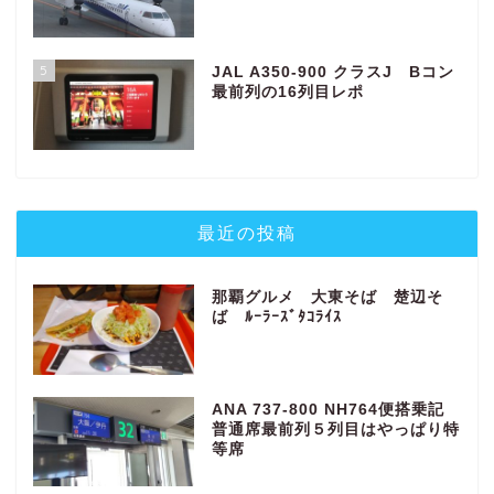
5
JAL A350-900 クラスJ Bコン
最前列の16列目レポ
最近の投稿
那覇グルメ 大東そば 楚辺そ
ば ﾙｰﾗｰｽﾞﾀｺﾗｲｽ
ANA 737-800 NH764便搭乗記
普通席最前列５列目はやっぱり特
等席