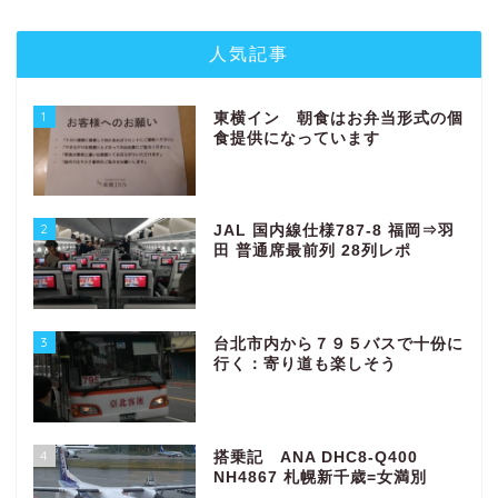
人気記事
1
東横イン 朝食はお弁当形式の個
食提供になっています
2
JAL 国内線仕様787-8 福岡⇒羽
田 普通席最前列 28列レポ
3
台北市内から７９５バスで十份に
行く：寄り道も楽しそう
4
搭乗記 ANA DHC8-Q400
NH4867 札幌新千歳=女満別