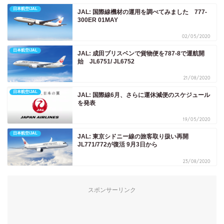
日本航空/JAL
JAL: 国際線機材の運用を調べてみました 777-
300ER 01MAY
02/05/2020
日本航空/JAL
JAL: 成田ブリスベンで貨物便を787-8で運航開
始 JL6751/ JL6752
21/08/2020
日本航空/JAL
JAL: 国際線6月、さらに運休減便のスケジュール
を発表
19/05/2020
日本航空/JAL
JAL: 東京シドニー線の旅客取り扱い再開
JL771/772が復活 9月3日から
23/08/2020
スポンサーリンク