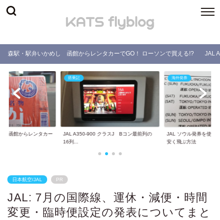
森駅・駅弁いかめし 函館からレンタカーでGO！ ローソンで買える!?
JAL
搭乗記
海外発券
し 函館からレンタカー
JAL A350-900 クラスJ Bコン最前列の
JAL ソウル発券を使
.
16列...
安く飛ぶ方法
日本航空/JAL
PR
JAL: 7月の国際線、運休・減便・時間
変更・臨時便設定の発表についてまと