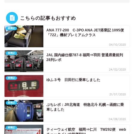
こちらの記事もおすすめ
搭乗記
ANA 777-200 C-3PO ANA JET搭乗記 1095便
「722」機材プレミアムクラス
04/10/2020
搭乗記
JAL 国内線仕様787-8 福岡⇒羽田 普通席最前列
28列レポ
24/02/2020
搭乗記
ゆふ３号 日田行に乗車しました
21/07/2020
搭乗記
ぷちレポ：JR北海道 特急北斗 札幌～函館に乗
車しました
04/08/2020
搭乗記
ティーウェイ航空 福岡⇒仁川 TW292便 web