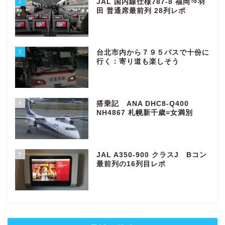
2
JAL 国内線仕様787-8 福岡⇒羽
田 普通席最前列 28列レポ
3
台北市内から７９５バスで十份に
行く：寄り道も楽しそう
4
搭乗記 ANA DHC8-Q400
NH4867 札幌新千歳=女満別
5
JAL A350-900 クラスJ Bコン
最前列の16列目レポ