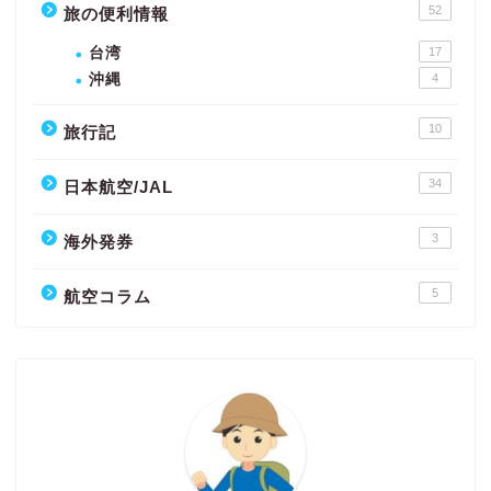
52
旅の便利情報
台湾
17
沖縄
4
10
旅行記
34
日本航空/JAL
3
海外発券
5
航空コラム