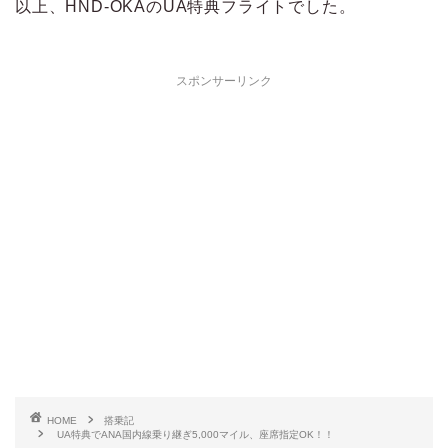
以上、HND-OKAのUA特典フライトでした。
スポンサーリンク
HOME
搭乗記
UA特典でANA国内線乗り継ぎ5,000マイル、座席指定OK！！