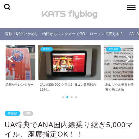
森駅・駅弁いかめし 函館からレンタカーでGO！ ローソンで買える!?
JAL
搭乗記
海外発券
し 函館からレンタカー
JAL A350-900 クラスJ Bコン最前列の
JAL ソウル発券を使
.
16列...
安く飛ぶ方法
搭乗記
PR
UA特典でANA国内線乗り継ぎ5,000マ
イル、座席指定OK！！