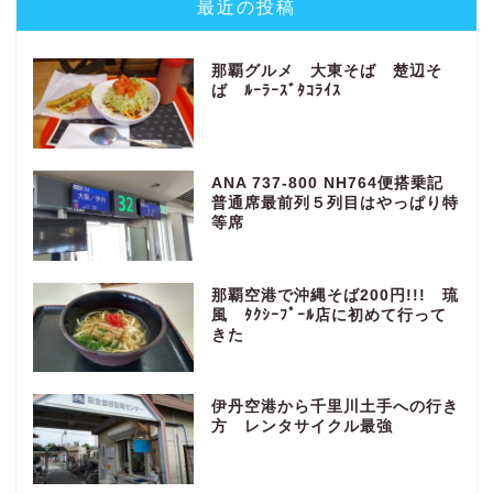
最近の投稿
那覇グルメ 大東そば 楚辺そ
ば ﾙｰﾗｰｽﾞﾀｺﾗｲｽ
ANA 737-800 NH764便搭乗記
普通席最前列５列目はやっぱり特
等席
那覇空港で沖縄そば200円!!! 琉
風 ﾀｸｼｰﾌﾟｰﾙ店に初めて行って
きた
伊丹空港から千里川土手への行き
方 レンタサイクル最強