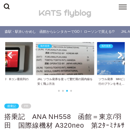
森駅・駅弁いかめし 函館からレンタカーでGO！ ローソンで買える!?
JAL
海外発券
海外発券
0 クラスJ Bコン最前列の
JAL ソウル発券を使って繁忙期の国内線を
ソウル発券 MHビジネ
安く飛ぶ方法
行のプランを考え...
搭乗記
PR
搭乗記 ANA NH558 函館＝東京/羽
田 国際線機材 A320neo 第2ﾀｰﾐﾅﾙｻ