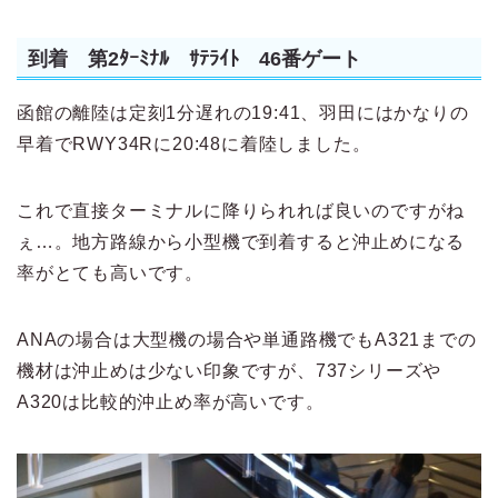
到着 第2ﾀｰﾐﾅﾙ ｻﾃﾗｲﾄ 46番ゲート
函館の離陸は定刻1分遅れの19:41、羽田にはかなりの
早着でRWY34Rに20:48に着陸しました。
これで直接ターミナルに降りられれば良いのですがね
ぇ…。地方路線から小型機で到着すると沖止めになる
率がとても高いです。
ANAの場合は大型機の場合や単通路機でもA321までの
機材は沖止めは少ない印象ですが、737シリーズや
A320は比較的沖止め率が高いです。