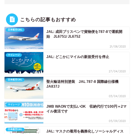
こちらの記事もおすすめ
日本航空/JAL
JAL: 成田ブリスベンで貨物便を787-8で運航開
始 JL6751/ JL6752
21/08/2020
マイレージ
JAL: どこかにマイルの新規受付を停止
27/04/2020
日本航空/JAL
聖火輸送特別塗装 JAL 787-8 国際線仕様機
JA837J
03/04/2020
マイレージ
JMB WAONで支払いOK 収納代行で100円＝2マ
イル復活です
05/09/2020
日本航空/JAL
JAL: マスクの着用を義務化しソーシャルディス