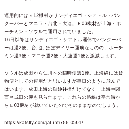
運用的にはＥ12機材がサンディエゴ・シアトル・バン
クーバーとマニラ・台北・大連。Ｅ03機材が上海・ホ
ーチミン・ソウルで運用されていました。
16日以降はサンディエゴ・シアトル運休でバンクーバ
ーは週2便。台北はほぼデイリー運航なものの、ホーチ
ミン週3便・マニラ週2便・大連週1便と激減します。
ソウルは成田から仁川への臨時便週1便。上海線には貨
物便としての運用だと思いますが毎日のように飛んで
はいます。成田上海の単純往復だけでなく、上海⇒関
西⇒成田の便も見られます。これらの路線は平常時か
らＥ03機材が就いていたのでそのままなのでしょう。
https://katsfly.com/jal-intr788-0501/