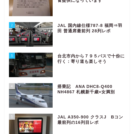
食提供になっています
2
JAL 国内線仕様787-8 福岡⇒羽
田 普通席最前列 28列レポ
3
台北市内から７９５バスで十份に
行く：寄り道も楽しそう
4
搭乗記 ANA DHC8-Q400
NH4867 札幌新千歳=女満別
5
JAL A350-900 クラスJ Bコン
最前列の16列目レポ