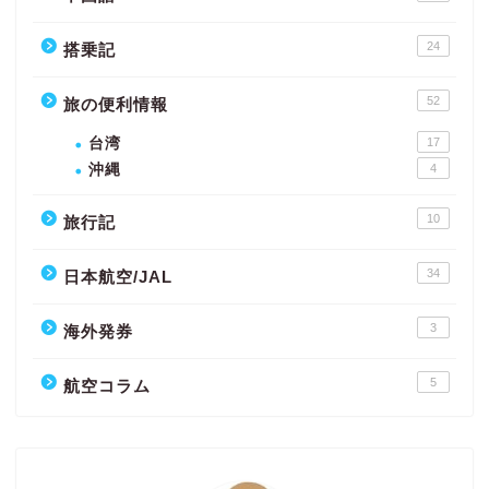
24
搭乗記
52
旅の便利情報
台湾
17
沖縄
4
10
旅行記
34
日本航空/JAL
3
海外発券
5
航空コラム