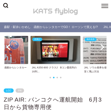
森駅・駅弁いかめし 函館からレンタカーでGO！ ローソンで買える!?
JAL
搭乗記
海外発券
し 函館からレンタカー
JAL A350-900 クラスJ Bコン最前列の
JAL ソウル発券を使
.
16列...
安く飛ぶ方法
LCC
PR
ZIP AIR: バンコクへ運航開始 6月3
日から貨物専用便