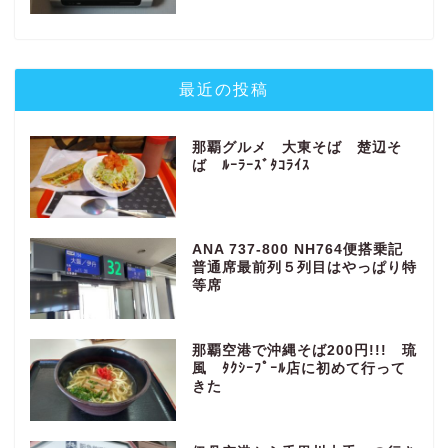
最近の投稿
那覇グルメ 大東そば 楚辺そ
ば ﾙｰﾗｰｽﾞﾀｺﾗｲｽ
ANA 737-800 NH764便搭乗記
普通席最前列５列目はやっぱり特
等席
那覇空港で沖縄そば200円!!! 琉
風 ﾀｸｼｰﾌﾟｰﾙ店に初めて行って
きた