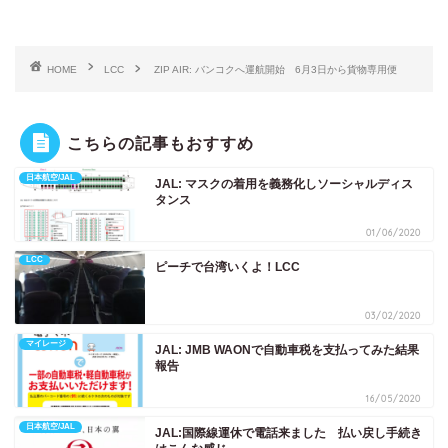
HOME
LCC
ZIP AIR: バンコクへ運航開始 6月3日から貨物専用便
こちらの記事もおすすめ
日本航空/JAL
JAL: マスクの着用を義務化しソーシャルディス
タンス
01/06/2020
LCC
ピーチで台湾いくよ！LCC
03/02/2020
マイレージ
JAL: JMB WAONで自動車税を支払ってみた結果
報告
16/05/2020
日本航空/JAL
JAL:国際線運休で電話来ました 払い戻し手続き