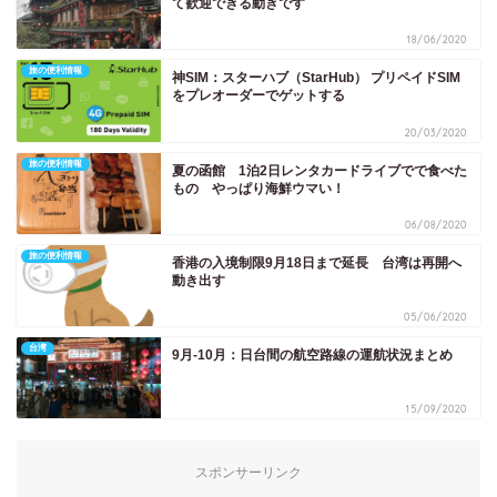
て歓迎できる動きです
18/06/2020
旅の便利情報
神SIM：スターハブ（StarHub） プリペイドSIM
をプレオーダーでゲットする
20/03/2020
旅の便利情報
夏の函館 1泊2日レンタカードライブでで食べた
もの やっぱり海鮮ウマい！
06/08/2020
旅の便利情報
香港の入境制限9月18日まで延長 台湾は再開へ
動き出す
05/06/2020
台湾
9月-10月：日台間の航空路線の運航状況まとめ
15/09/2020
スポンサーリンク