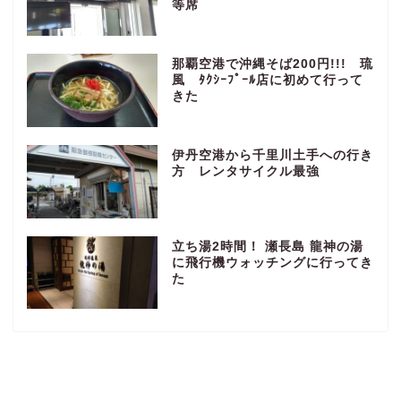
等席
那覇空港で沖縄そば200円!!! 琉
風 ﾀｸｼｰﾌﾟｰﾙ店に初めて行って
きた
伊丹空港から千里川土手への行き
方 レンタサイクル最強
立ち湯2時間！ 瀬長島 龍神の湯
に飛行機ウォッチングに行ってき
た