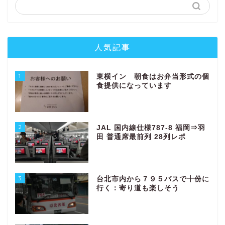
人気記事
1
東横イン 朝食はお弁当形式の個
食提供になっています
2
JAL 国内線仕様787-8 福岡⇒羽
田 普通席最前列 28列レポ
3
台北市内から７９５バスで十份に
行く：寄り道も楽しそう