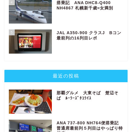
4
搭乗記 ANA DHC8-Q400
NH4867 札幌新千歳=女満別
5
JAL A350-900 クラスJ Bコン
最前列の16列目レポ
最近の投稿
那覇グルメ 大東そば 楚辺そ
ば ﾙｰﾗｰｽﾞﾀｺﾗｲｽ
ANA 737-800 NH764便搭乗記
普通席最前列５列目はやっぱり特