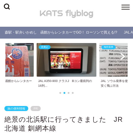
森駅・駅弁いかめし 函館からレンタカーでGO！ ローソンで買える!?
JAL
搭乗記
海外発券
し 函館からレンタカー
JAL A350-900 クラスJ Bコン最前列の
JAL ソウル発券を使
.
16列...
安く飛ぶ方法
旅の便利情報
PR
絶景の北浜駅に行ってきました JR
北海道 釧網本線