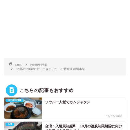
HOME
旅の便利情報
絶景の北浜駅に行ってきました JR北海道 釧網本線
こちらの記事もおすすめ
旅の便利情報
ソウル一人飯でカムジャタン
12/02/2020
台湾
台湾：入境規制緩和 10月の渡航制限解除に向け