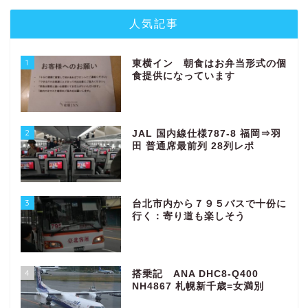
人気記事
1
東横イン 朝食はお弁当形式の個
食提供になっています
2
JAL 国内線仕様787-8 福岡⇒羽
田 普通席最前列 28列レポ
3
台北市内から７９５バスで十份に
行く：寄り道も楽しそう
4
搭乗記 ANA DHC8-Q400
NH4867 札幌新千歳=女満別