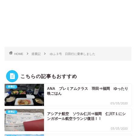
HOME
搭乗記
ゆふ３号 日田行に乗車しました
こちらの記事もおすすめ
搭乗記
ANA プレミアムクラス 羽田⇒福岡 ゆったり
晩ごはん
05/03/2020
搭乗記
アシアナ航空 ソウル仁川⇒福岡 仁川T１にシ
ンガポール航空ラウンジ復活！！
03/03/2020