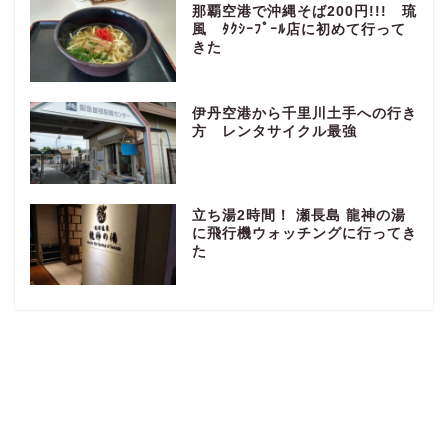
那覇空港で沖縄そば200円!!! 琉
風 ﾀｸｼｰﾌﾟｰﾙ店に初めて行って
きた
伊丹空港から千里川土手への行き
方 レンタサイクル最強
立ち湯2時間！ 瀬長島 龍神の湯
に飛行機ウォッチングに行ってき
た