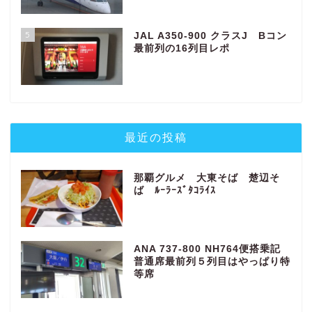
5
JAL A350-900 クラスJ Bコン
最前列の16列目レポ
最近の投稿
那覇グルメ 大東そば 楚辺そ
ば ﾙｰﾗｰｽﾞﾀｺﾗｲｽ
ANA 737-800 NH764便搭乗記
普通席最前列５列目はやっぱり特
等席