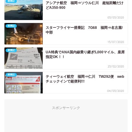
搭乗記
アシアナ航空 福岡⇒ソウル仁川 超短距離だけ
どA350-900
03/03/2020
搭乗記
スターフライヤー搭乗記 7G68 福岡⇒名古屋/
中部
13/07/2020
搭乗記
UA特典でANA国内線乗り継ぎ5,000マイル、座席
指定OK！！
23/02/2020
搭乗記
ティーウェイ航空 福岡⇒仁川 TW292便 web
チェックインで超便利!!!
04/03/2020
スポンサーリンク