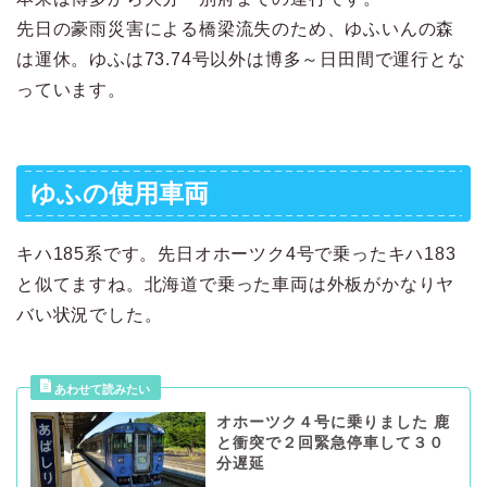
先日の豪雨災害による橋梁流失のため、ゆふいんの森
は運休。ゆふは73.74号以外は博多～日田間で運行とな
っています。
ゆふの使用車両
キハ185系です。先日オホーツク4号で乗ったキハ183
と似てますね。北海道で乗った車両は外板がかなりヤ
バい状況でした。
オホーツク４号に乗りました 鹿
と衝突で２回緊急停車して３０
分遅延