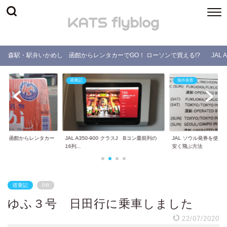
森駅・駅弁いかめし 函館からレンタカーでGO！ ローソンで買える!?
JAL
搭乗記
海外発券
し 函館からレンタカー
JAL A350-900 クラスJ Bコン最前列の
JAL ソウル発券を使
.
16列...
安く飛ぶ方法
搭乗記
PR
ゆふ３号 日田行に乗車しました
22/07/2020