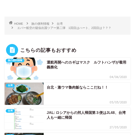
HOME
旅の便利情報
台湾
エバー航空の疑似出国ツアー第二弾 1回目はハート、2回目は？？？
こちらの記事もおすすめ
旅の便利情報
運航再開へのカギはマスク ルフトハンザが着用
義務化
04/06/2020
台湾
台北・激ウマ魯肉飯ならここだね！！
05/03/2020
台湾
JAL: ロシアからの邦人帰国第３便はJL48、台湾
人も一緒に帰国
27/05/2020