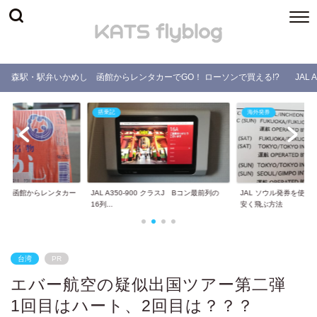
森駅・駅弁いかめし 函館からレンタカーでGO！ ローソンで買える!?
JAL
搭乗記
海外発券
し 函館からレンタカー
JAL A350-900 クラスJ Bコン最前列の
JAL ソウル発券を使
.
16列...
安く飛ぶ方法
台湾
PR
エバー航空の疑似出国ツアー第二弾
1回目はハート、2回目は？？？