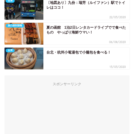
台湾
〔地図あり〕九份：瑞芳（ルイファン）駅でトイ
レはココ！
22/03/2020
旅の便利情報
夏の函館 1泊2日レンタカードライブでで食べた
もの やっぱり海鮮ウマい！
06/08/2020
台湾
台北・杭州小篭湯包で小籠包を食べる！
13/03/2020
スポンサーリンク