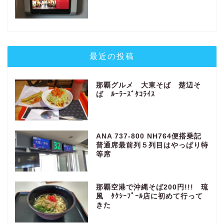
最近の投稿
那覇グルメ 大東そば 楚辺そ
ば ﾙｰﾗｰｽﾞﾀｺﾗｲｽ
ANA 737-800 NH764便搭乗記
普通席最前列５列目はやっぱり特
等席
那覇空港で沖縄そば200円!!! 琉
風 ﾀｸｼｰﾌﾟｰﾙ店に初めて行って
きた