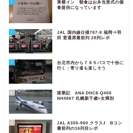
1
東横イン 朝食はお弁当形式の個
食提供になっています
2
JAL 国内線仕様787-8 福岡⇒羽
田 普通席最前列 28列レポ
3
台北市内から７９５バスで十份に
行く：寄り道も楽しそう
4
搭乗記 ANA DHC8-Q400
NH4867 札幌新千歳=女満別
5
JAL A350-900 クラスJ Bコン
最前列の16列目レポ