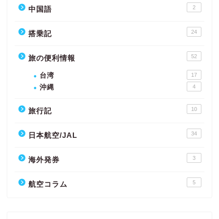
2
中国語
24
搭乗記
52
旅の便利情報
台湾
17
沖縄
4
10
旅行記
34
日本航空/JAL
3
海外発券
5
航空コラム